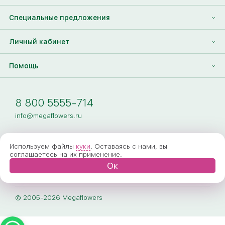
Контакты
Корпоративным клиентам
Найти друга
Специальные предложения
Наши лица
Партнеры Megaflowers
Анонимная доставка цветов
Накопительные скидки
Личный кабинет
Видеогалерея
Пресс-центр
Доставка цветов за границу
Дополнения к букету
Вход
Помощь
Новости
Фото получателя
Регистрация
Полезные статьи
Доставка
8 800 5555-714
Оплата
info@megaflowers.ru
Гарантии
Используем файлы
куки
. Оставаясь с нами, вы
Как заказать
соглашаетесь на их применение.
Ок
Вопрос-ответ
Обработка персональных данных
© 2005-2026 Megaflowers
Договор-оферта